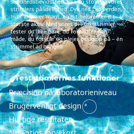
sundhedsbevidsthed, kan du stole på vores
strimlers pålidelighed. Dyk ned i en verden,
hvor viden er magt, og dit helbred er dit
største aktiv. Med vores pH-teststrimler
tester du ikke bare; du forandrer den
måde, du forstår og plejer din krop på – én
strimmel ad gangen.
Teststrimlernes funktioner
Præcision på laboratorieniveau
Brugervenligt design
Hurtige resultater
Nøjagtigt farvekort