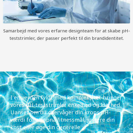
Samarbejd med vores erfarne designteam for at skabe pH-
teststrimler, der passer perfekt til din brandidentitet.
I en verden fyldt med kompleksitet bringer
vores pH-teststrimler enkelhed og klarhed.
Uanset om du overvåger din krops pH-
værdi for at opnå fitnessmål, justere din
kost eller øge din generelle