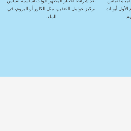
لمياه لقياس
تُعد شرائط اختبار المطهر أدوات أساسية لقياس
 الأول أيونات
تركيز عوامل التعقيم، مثل الكلور أو البروم، في
وم
الماء.