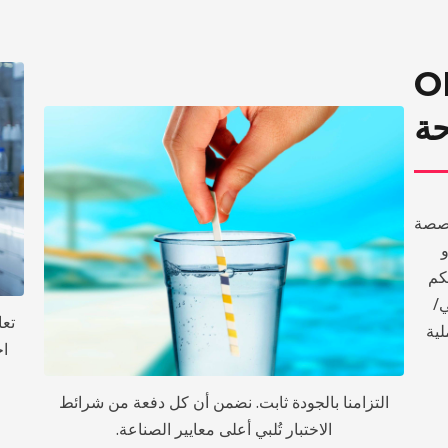
OE
حة
خصصة
و
كم
ي/
تعا
توفر عملية
اخ
التزامنا بالجودة ثابت. نضمن أن كل دفعة من شرائط
الاختبار تُلبي أعلى معايير الصناعة.