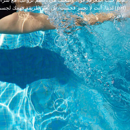
(pH) لدينا، أنت لا تختبر فحسب، بل تُغيّر طريقة فهمك لجس
الآخر.