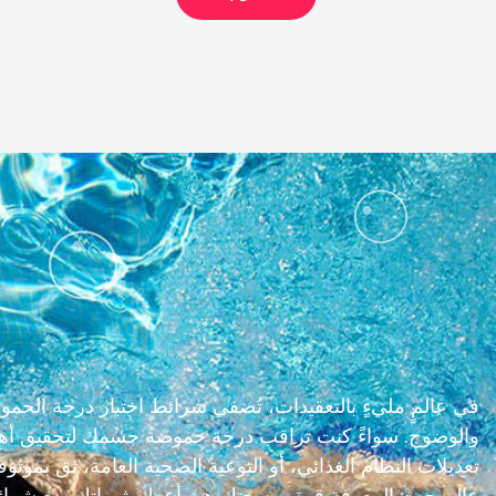
والوضوح. سواءً كنت تراقب درجة حموضة جسمك لتحقيق أهداف 
تعديلات النظام الغذائي، أو التوعية الصحية العامة، ثق بموث
عالمٍ حيث المعرفة قوة، وصحتك هي أعظم ثرواتك. مع شرائ