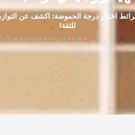
ائط اختبار درجة الحموضة: اكشف عن التوازن
للثقة!