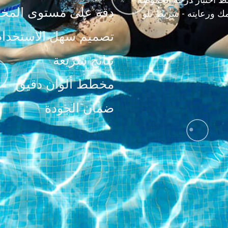
دقة على مستوى المخت
مك ورعايته - شريطٌ تلو
تصميم سهل الاستخدام
نتائج سريعة
مخطط ألوان دقيق
ضمان الجودة