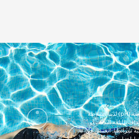
في عالمٍ مليءٍ بالتعقيدات، تُضفي شرائط اختبار درجة الحموضة (pH) لدينا البساطة
اللياقة البدنية، أو
وقية شرائطنا. انغمس في
ط اختبار درجة الحموضة