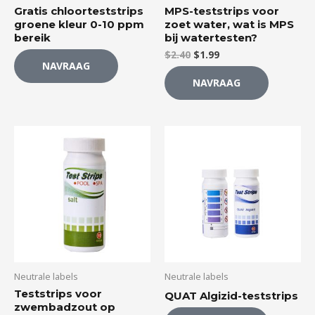
Gratis chloorteststrips
MPS-teststrips voor
groene kleur 0-10 ppm
zoet water, wat is MPS
bereik
bij watertesten?
$
2.40
$
1.99
NAVRAAG
NAVRAAG
Neutrale labels
Neutrale labels
Teststrips voor
QUAT Algizid-teststrips
zwembadzout op