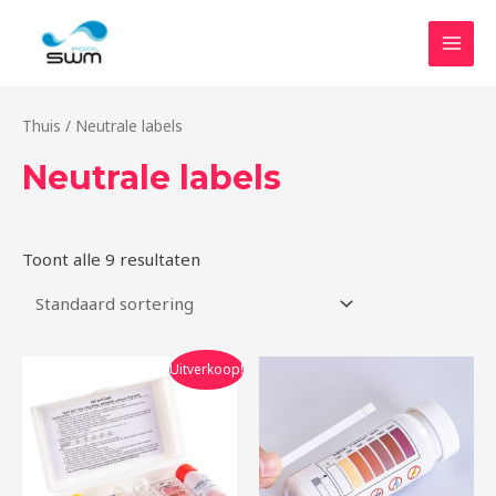
Ga
HOO
naar
de
inhoud
Thuis
/ Neutrale labels
Neutrale labels
Toont alle 9 resultaten
Oorspronkelijke
Huidige
Uitverkoop!
prijs
prijs
was:
is:
$1.99.
$1.79.