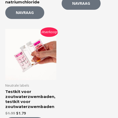
natriumchloride
NAVRAAG
NAVRAAG
Oorspronkelijke
Huidige
Uitverkoop!
prijs
prijs
was:
is:
$1.99.
$1.79.
Neutrale labels
Testkit voor
zoutwaterzwembaden,
testkit voor
zoutwaterzwembaden
$
1.99
$
1.79