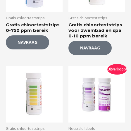
Gratis chloorteststrips
Gratis chloorteststrips
Gratis chloorteststrips
Gratis chloorteststrips
0-750 ppm bereik
voor zwembad en spa
0-10 ppm bereik
NAVRAAG
NAVRAAG
Oorspronkelijke
Huidige
Uitverkoop!
prijs
prijs
was:
is:
$2.40.
$1.99.
Gratis chloorteststrips
Neutrale labels