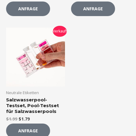
ANFRAGE
ANFRAGE
Der
Der
Verkauf!
ursprüngliche
aktuelle
Preis
Preis
war:
beträgt:
$1.99.
$1.79.
Neutrale Etiketten
Salzwasserpool-
Testset, Pool-Testset
für Salzwasserpools
$
1.99
$
1.79
ANFRAGE