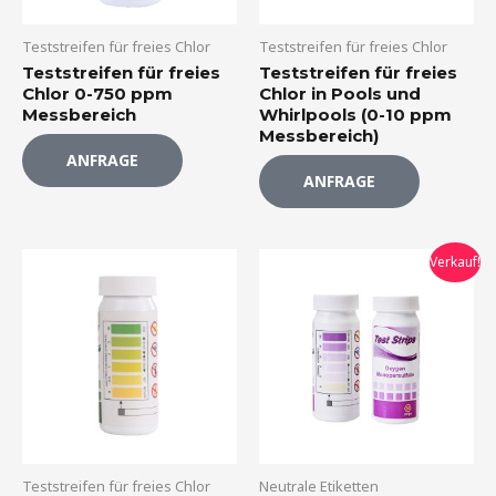
Teststreifen für freies Chlor
Teststreifen für freies Chlor
Teststreifen für freies
Teststreifen für freies
Chlor 0-750 ppm
Chlor in Pools und
Messbereich
Whirlpools (0-10 ppm
Messbereich)
ANFRAGE
ANFRAGE
Der
Der
Verkauf!
ursprüngliche
aktuelle
Preis
Preis
war:
beträgt:
$2.40.
$1.99.
Teststreifen für freies Chlor
Neutrale Etiketten