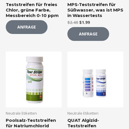
Teststreifen für freies
MPS-Teststreifen für
Chlor, grüne Farbe,
Süßwasser, was ist MPS
Messbereich 0-10 ppm
in Wassertests
$
2.40
$
1.99
ANFRAGE
ANFRAGE
Neutrale Etiketten
Neutrale Etiketten
Poolsalz-Teststreifen
QUAT Algizid-
für Natriumchlorid
Teststreifen