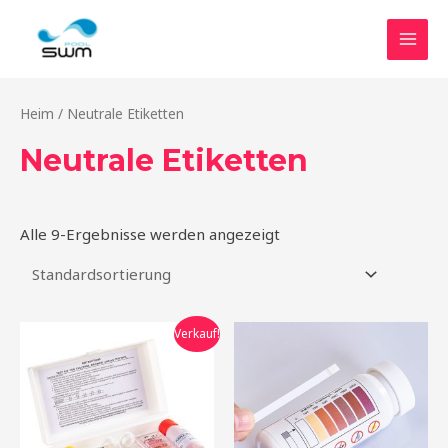
Zum
HAU
Inhalt
springen
Heim
/ Neutrale Etiketten
Neutrale Etiketten
Alle 9-Ergebnisse werden angezeigt
Der
Der
Verkauf!
ursprüngliche
aktuelle
Preis
Preis
war:
beträgt:
$1.99.
$1.79.