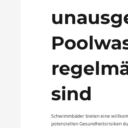
unausg
Poolwa
regelmä
sind
Schwimmbäder bieten eine willkomm
potenziellen Gesundheitsrisiken du