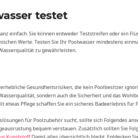
asser testet
ganz einfach. Sie können entweder Teststreifen oder ein Flü
mischen Werte. Testen Sie Ihr Poolwasser mindestens einma
Wasserqualität zu gewährleisten.
hebliche Gesundheitsrisiken, die kein Poolbesitzer ignori
 Wasserqualität, sondern auch die Sicherheit und das Wohlb
t etwas Pflege schaffen Sie ein sicheres Badeerlebnis für 
lösungen für Poolzubehör sucht, sollte sich Folgendes an
eausrüstung bequem verstauen. Zusätzlich sollten Sie Folg
s Kunststoff
Damit alles übersichtlich bleibt. Entdecken S