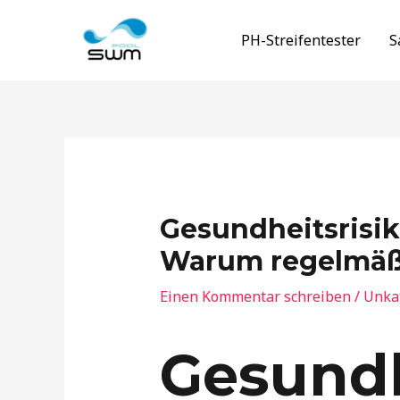
Zum
Inhalt
PH-Streifentester
S
springen
Gesundheitsrisi
Warum regelmäßi
Einen Kommentar schreiben
/
Unkat
Gesundh