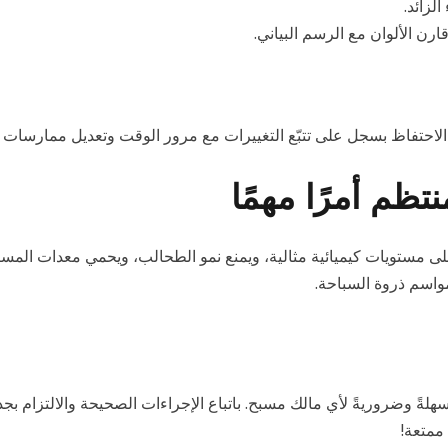
لزائد.
رن الألوان مع الرسم البياني.
دك الاحتفاظ بسجل على تتبّع التغييرات مع مرور الوقت وتعديل ممارسات ص
تظم أمرًا مهمًا
ى مستويات كيميائية مثالية، ويمنع نمو الطحالب، ويحمي معدات المسب
 مواسم ذروة السباحة.
هلةً وضروريةً لأي مالك مسبح. باتباع الإجراءات الصحيحة والالتزام ب
 ممتعة!