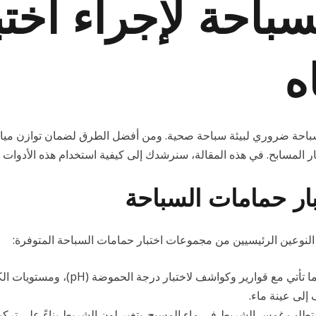
باحة لإجراء اختب
ه
باحة ضروري لبيئة سباحة صحية. ومن أفضل الطرق لضمان توازن مياه
ر المسابح. في هذه المقالة، سنرشدك إلى كيفية استخدام هذه الأدوات بفع
ار حمامات السباحة
لنوعين الرئيسيين من مجموعات اختبار حمامات السباحة المتوفرة:
عادةً ما تأتي مع قوارير وكواشف 
لى عينة ماء.
طلب غمس الشريط في ماء المسبح. يتغير لون الشريط بناءً على تركيبة 