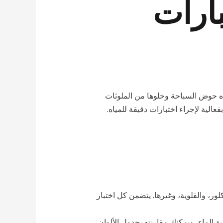
ارات
 حوض السباحة وخلوها من الملوثات
الية لإجراء اختبارات دقيقة للمياه.
لاختبار درجة الحموضة (pH)، ومستويات الكلور، والقلوية، وغيرها. يتضمن كل اختبار
الماء، ويمكنك مقارنته بجدول الألوان