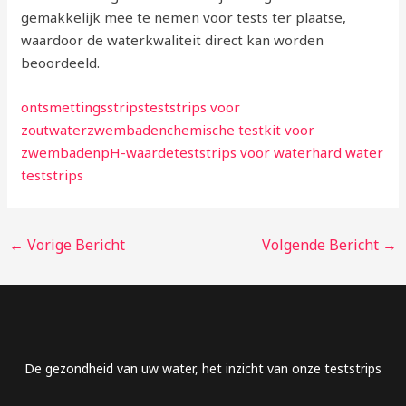
gemakkelijk mee te nemen voor tests ter plaatse,
waardoor de waterkwaliteit direct kan worden
beoordeeld.
ontsmettingsstrips
teststrips voor
zoutwaterzwembaden
chemische testkit voor
zwembaden
pH-waardeteststrips voor water
hard water
teststrips
←
Vorige Bericht
Volgende Bericht
→
Arabic
De gezondheid van uw water, het inzicht van onze teststrips
Danish