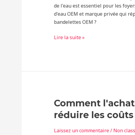
marque
de l'eau est essentiel pour les foyer
privée :
d'eau OEM et marque privée qui répo
ce
bandelettes OEM ?
que
nous
Lire la suite »
proposons
Comment
Comment l'achat 
l'achat
réduire les coûts
en
gros
Laissez un commentaire
/
Non clas
de