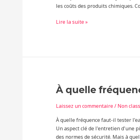
les coûts des produits chimiques. C
Lire la suite »
À
À quelle fréquenc
quelle
fréquence
Laissez un commentaire
/
Non clas
faut-
À quelle fréquence faut-il tester l'e
il
Un aspect clé de l'entretien d'une p
tester
des normes de sécurité. Mais à quell
l'eau