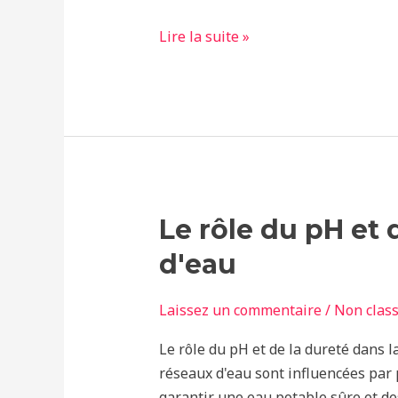
de
Lire la suite »
sa
piscine ?
Le
Le rôle du pH et 
rôle
d'eau
du
pH
Laissez un commentaire
/
Non clas
et
de
Le rôle du pH et de la dureté dans la
la
réseaux d'eau sont influencées par 
dureté
garantir une eau potable sûre et des