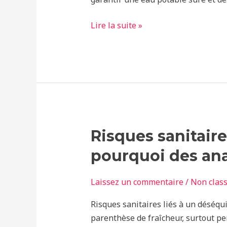
dans
la
Lire la suite »
sécurité
des
systèmes
d'eau
Risques
Risques sanitaire
sanitaires
pourquoi des ana
liés
à
Laissez un commentaire
/
Non clas
un
déséquilibre
Risques sanitaires liés à un déséqui
de
parenthèse de fraîcheur, surtout pe