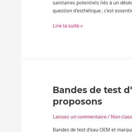
l'eau
sanitaires potentiels liés à un désé
des
question d'esthétique ; c'est essentie
piscines :
pourquoi
Lire la suite »
des
analyses
régulières
sont
importantes
Bandes
Bandes de test d
de
proposons
test
d'eau
Laissez un commentaire
/
Non clas
OEM
et
Bandes de test d'eau OEM et marque p