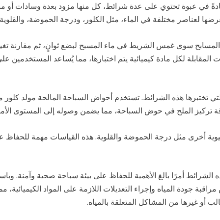
عادةً في عبوة تحتوي على عدة شرائط، كل منها مزود بعدة وسادات أو من
 تعرضها لعناصر مختلفة في الماء، مثل الكلور، ودرجة الحموضة، والقلوية
المسابح سوى غمس الشريط في ماء المسبح لبضع ثوانٍ، ثم مقارنة تغي
المقابلة لكل مادة كيميائية يتم اختبارها، مما يُساعد المستخدمين على 
لتي تختبرها هذه الشرائط. تستخدم أحواض السباحة المالحة مولد كلور م
قة تركيز الملح في حوض السباحة، مما يضمن وصوله إلى المستوى الأمثل
حيوية أخرى مثل درجة الحموضة والقلوية. هذه القياسات مهمة للحفاظ عل
 هذه الشرائط أمرًا بالغ الأهمية للحفاظ على بيئة سباحة صحية وآمنة. وب
اقبة جودة المياه وإجراء التعديلات اللازمة على المواد الكيميائية، 
لب أو غيرها من المشاكل المتعلقة بالمياه.