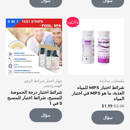
سؤال
سؤال
السعر
السعر
أُوكَازيُون!
الأصلي
الحالي
كان:
هو:
$1.99.
$2.40.
ملصقات محايدة
جهاز اختبار شرائط الرقم
الهيدروجيني
شرائط اختبار MPS للمياه
شرائط اختبار درجة الحموضة
العذبة، ما هو MPS في اختبار
للمسبح، شرائط اختبار للمسبح
المياه
5 في 1
$
1.99
$
2.40
سؤال
سؤال